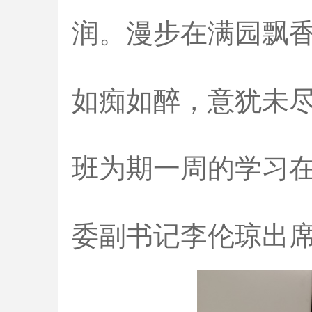
润。漫步在满园飘
如痴如醉，意犹未尽
班为期一周的学习
委副书记李伦琼出