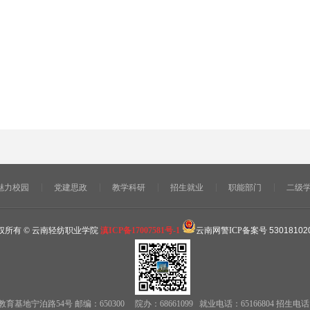
魅力校园
党建思政
教学科研
招生就业
职能部门
二级
权所有 © 云南轻纺职业学院
滇ICP备17007581号-1
云南网警ICP备案号
53018102
泊路54号 邮编：650300 院办：68661099 就业电话：65166804 招生电话： 6