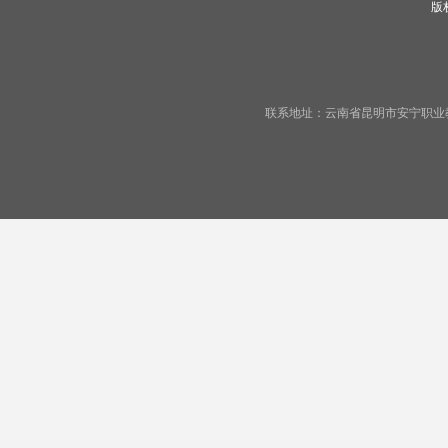
版
联系地址：云南省昆明市安宁职业教育基地宁