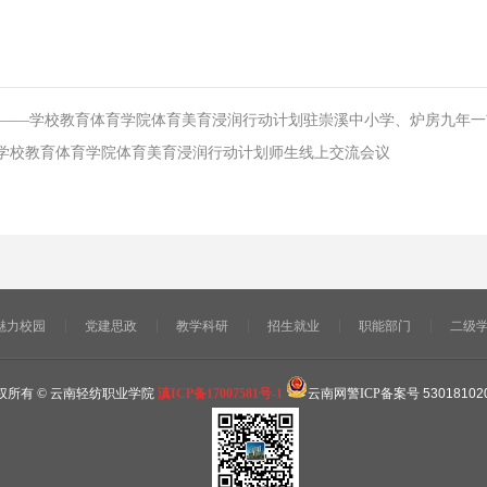
 ——学校教育体育学院体育美育浸润行动计划驻崇溪中小学、炉房九年
—学校教育体育学院体育美育浸润行动计划师生线上交流会议
魅力校园
党建思政
教学科研
招生就业
职能部门
二级
权所有 © 云南轻纺职业学院
滇ICP备17007581号-1
云南网警ICP备案号
53018102