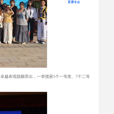
直通专业
借卓越表现脱颖而出，一举揽获5个一等奖、7个二等