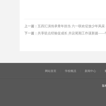
上一篇：
五四汇演传承青年担当 六一联欢绽放少年风采
下一篇：
共享驻点经验促成长 共议尾期工作谋新篇—
网站首页
学校概况
新闻中心
版