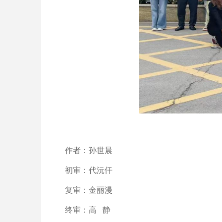
作者：孙世晨
初审：代沅仟
复审：金丽漫
终审：高 静