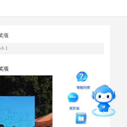
奖项
小
】
奖项
智能问答
留言板