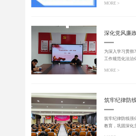
MORE
>
深化党风廉
为深入学习贯彻
工作规范化法治
员...
MORE
>
筑牢纪律防
筑牢纪律防线强
教育，巩固深化
议。...