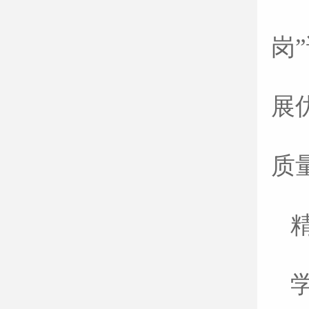
岗
展
质