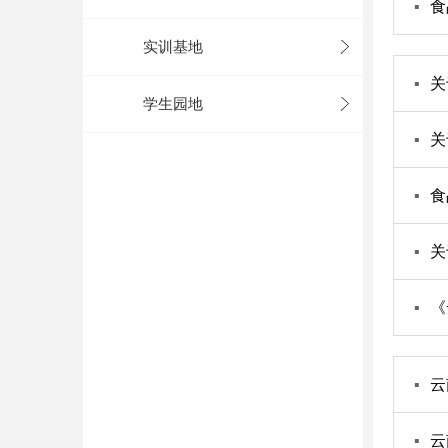
▪
食
实训基地
▪
关
学生园地
▪
关
▪
食
▪
关
▪
《
▪
云
▪
云