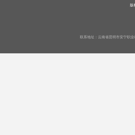
版
联系地址：云南省昆明市安宁职业教育基地宁