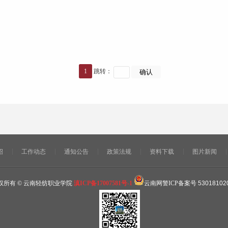
1
跳转：
绍
工作动态
通知公告
政策法规
资料下载
图片新闻
权所有 © 云南轻纺职业学院
滇ICP备17007581号-1
云南网警ICP备案号
53018102