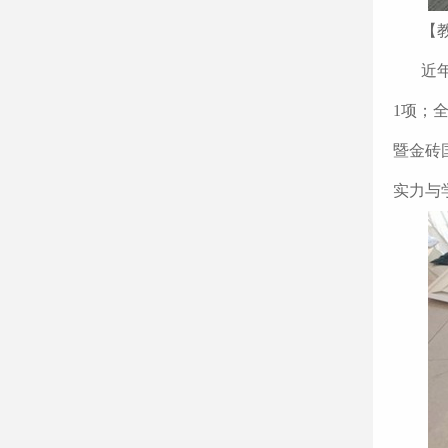
【
近
1项；
暨金砖
实力与