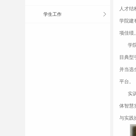
人才结
学生工作
学院建
项佳绩
学
目典型
并当选
平台。
实
体智慧
与实践