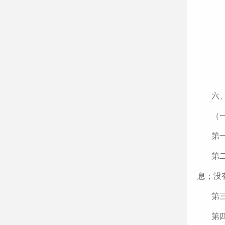
六
（
第一
第
息；没
第
第