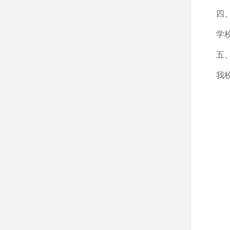
四
学
五
我