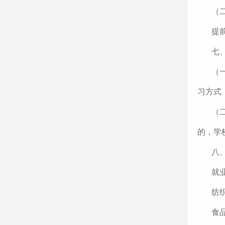
（
提
七
（
习方式
（
的，学
八
就业
纺织
食品