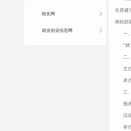
生搭建
校友网
南轻纺
就业创业信息网
一
“就
二
主
承
三
报名
活动
举