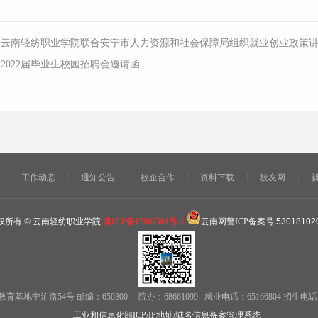
：
云南轻纺职业学院联合安宁市人力资源和社会保障局组织就业创业政策
：
2022届毕业生校园招聘会邀请函
工作动态
通知公告
校企合作
资料下载
校友网
权所有 © 云南轻纺职业学院
滇ICP备17007581号-1
云南网警ICP备案号
53018102
泊路54号 邮编：650300 院办：68661099 就业电话：65166804 招生电话： 6
工业和信息化部ICP/IP地址/域名信息备案管理系统