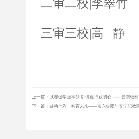
二审二校|李翠竹
三审三校|高 静
上一篇：
以赛促学强本领 以讲促行践初心 ——云南轻纺
下一篇：
链动七彩・智育未来——京东集团与安宁职教