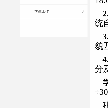
18
学生工作
统
貌
分
÷3